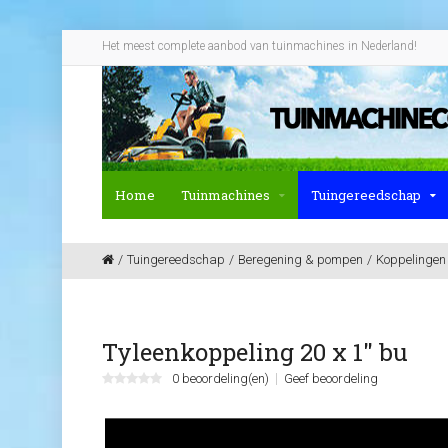
Het meest complete aanbod van tuinmachines in Nederland!
Home
Tuinmachines
Tuingereedschap
Tuingereedschap
Beregening & pompen
Koppelingen
Tyleenkoppeling 20 x 1" bu
0 beoordeling(en)
Geef beoordeling