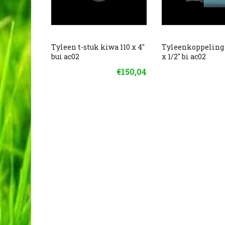
Tyleen t-stuk kiwa 110 x 4"
Tyleenkoppeling
bui ac02
x 1/2" bi ac02
€150,04