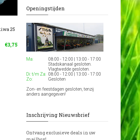
Openingstijden
kiwa 25
Tyleenknie kiwa 75 x 3" bi
Tyleen t-stuk kiwa 
bi
€3,75
€36,71
Ma:
08:00 - 12:00 | 13:00 - 17:00
Stadskanaal gesloten.
Vlagtwedde gesloten.
Di: t/m Za:
08:00 - 12:00 | 13:00 - 17:00
Zo:
Gesloten
Zon- en feestdagen gesloten, tenzij
anders aangegeven!
Inschrijving Nieuwsbrief
Ontvang exclusieve deals in uw
mailbox!