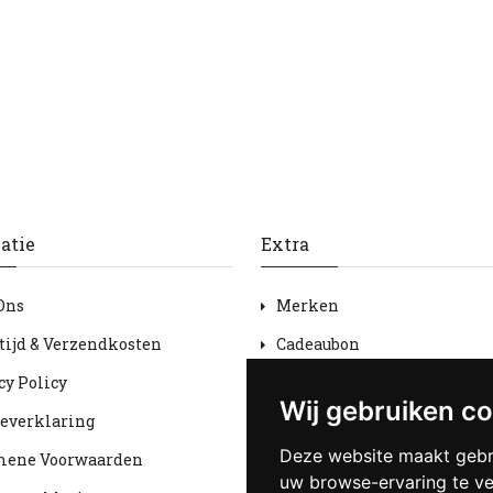
atie
Extra
Ons
Merken
tijd & Verzendkosten
Cadeaubon
cy Policy
Aanbiedingen
Wij gebruiken c
everklaring
Sitemap
Deze website maakt gebr
mene Voorwaarden
uw browse-ervaring te v