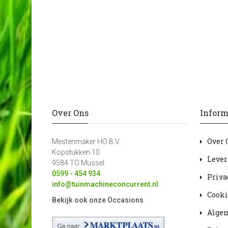
Over Ons
Inform
Over 
Mestenmaker HO B.V.
Kopstukken 10
Lever
9584 TG Mussel
0599 - 454 934
Priva
info@tuinmachineconcurrent.nl
Cooki
Bekijk ook onze Occasions
Alge