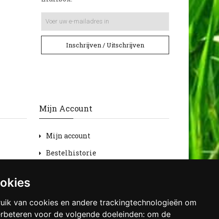
Inschrijven / Uitschrijven
Mijn Account
Mijn account
Bestelhistorie
Retourneren
ookies
Verlanglijst
uik van cookies en andere trackingtechnologieën om
Nieuwsbrief
erbeteren voor de volgende doeleinden:
om de