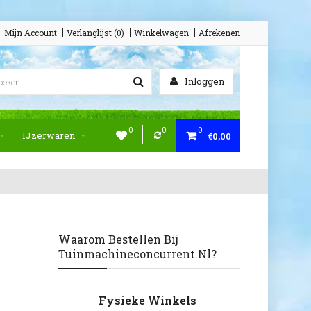
Mijn Account
Verlanglijst (0)
Winkelwagen
Afrekenen
Inloggen
0
0
0
IJzerwaren
€0,00
Waarom Bestellen Bij
Tuinmachineconcurrent.nl?
Fysieke Winkels