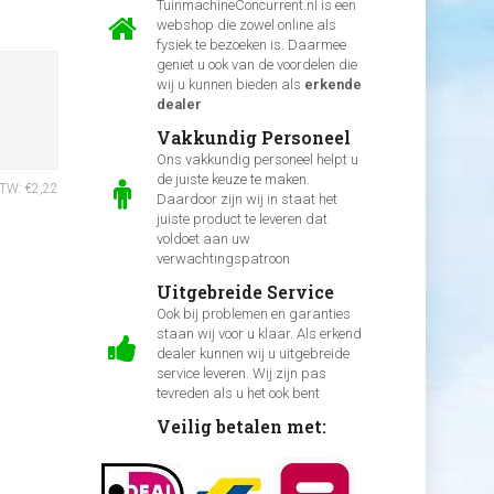
TuinmachineConcurrent.nl is een
webshop die zowel online als
fysiek te bezoeken is. Daarmee
geniet u ook van de voordelen die
wij u kunnen bieden als
erkende
dealer
Vakkundig Personeel
Ons vakkundig personeel helpt u
de juiste keuze te maken.
BTW: €2,22
Daardoor zijn wij in staat het
juiste product te leveren dat
voldoet aan uw
verwachtingspatroon
Uitgebreide Service
Ook bij problemen en garanties
staan wij voor u klaar. Als erkend
dealer kunnen wij u uitgebreide
service leveren. Wij zijn pas
tevreden als u het ook bent
Veilig betalen met: