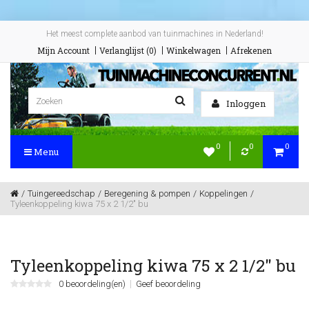
Het meest complete aanbod van tuinmachines in Nederland!
Mijn Account
Verlanglijst (0)
Winkelwagen
Afrekenen
Inloggen
0
0
0
Menu
Tuingereedschap
Beregening & pompen
Koppelingen
Tyleenkoppeling kiwa 75 x 2 1/2" bu
Tyleenkoppeling kiwa 75 x 2 1/2" bu
0 beoordeling(en)
Geef beoordeling