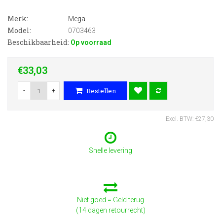
Merk:
Mega
Model:
0703463
Beschikbaarheid:
Op voorraad
€33,03
-
+
Bestellen
Excl. BTW: €27,30
Snelle levering
Niet goed = Geld terug
(14 dagen retourrecht)