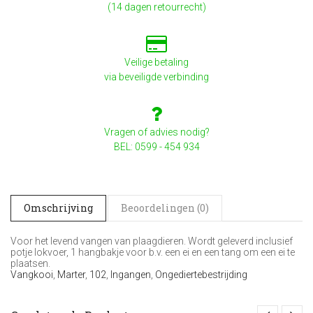
(14 dagen retourrecht)
Veilige betaling
via beveiligde verbinding
Vragen of advies nodig?
BEL: 0599 - 454 934
Omschrijving
Beoordelingen (0)
Voor het levend vangen van plaagdieren. Wordt geleverd inclusief
potje lokvoer, 1 hangbakje voor b.v. een ei en een tang om een ei te
plaatsen.
Vangkooi
,
Marter
,
102
,
Ingangen
,
Ongediertebestrijding