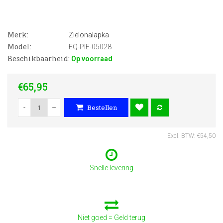
Merk:
Zielonalapka
Model:
EQ-PIE-05028
Beschikbaarheid:
Op voorraad
€65,95
-
+
Bestellen
Excl. BTW: €54,50
Snelle levering
Niet goed = Geld terug