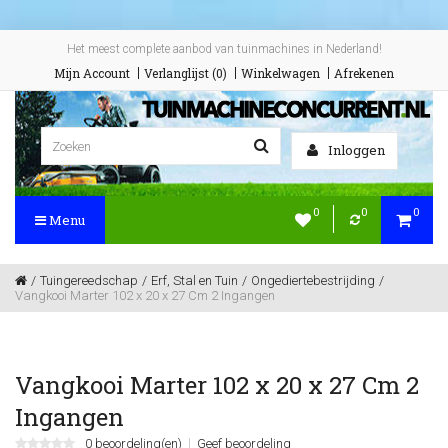
Het meest complete aanbod van tuinmachines in Nederland!
Mijn Account
Verlanglijst (0)
Winkelwagen
Afrekenen
Inloggen
0
0
0
Menu
Tuingereedschap
Erf, Stal en Tuin
Ongediertebestrijding
Vangkooi Marter 102 x 20 x 27 Cm 2 Ingangen
Vangkooi Marter 102 x 20 x 27 Cm 2
Ingangen
0 beoordeling(en)
Geef beoordeling