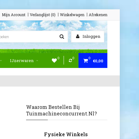
Mijn Account
Verlanglijst (0)
Winkelwagen
Afrekenen
Inloggen
0
0
0
IJzerwaren
€0,00
Waarom Bestellen Bij
Tuinmachineconcurrent.nl?
Fysieke Winkels