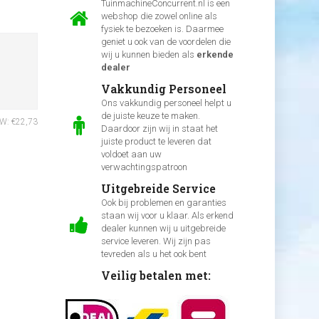
TuinmachineConcurrent.nl is een
webshop die zowel online als
fysiek te bezoeken is. Daarmee
geniet u ook van de voordelen die
wij u kunnen bieden als
erkende
dealer
Vakkundig Personeel
Ons vakkundig personeel helpt u
de juiste keuze te maken.
TW: €22,73
Daardoor zijn wij in staat het
juiste product te leveren dat
voldoet aan uw
verwachtingspatroon
Uitgebreide Service
Ook bij problemen en garanties
staan wij voor u klaar. Als erkend
dealer kunnen wij u uitgebreide
service leveren. Wij zijn pas
tevreden als u het ook bent
Veilig betalen met: