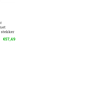
er
 met
n stekker
€57,49