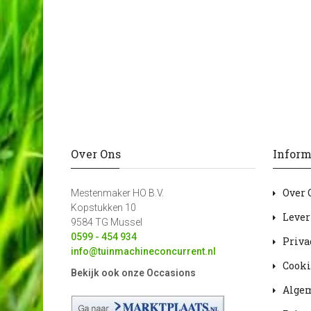
Over Ons
Inform
Over 
Mestenmaker HO B.V.
Kopstukken 10
Lever
9584 TG Mussel
0599 - 454 934
Priva
info@tuinmachineconcurrent.nl
Cooki
Bekijk ook onze Occasions
Alge