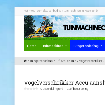
Het meest complete aanbod van tuinmachines in Nederland!
Home
Tuinmachines
Tuingereedschap
Tuingereedschap
Erf, Stal en Tuin
Vogelverschrikker
Vogelverschrikker Accu aansl
0 beoordeling(en)
Geef beoordeling