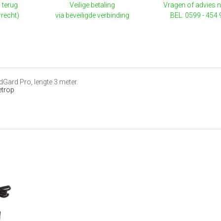
 terug
Veilige betaling
Vragen of advies 
rrecht)
via beveiligde verbinding
BEL: 0599 - 454
rdGard Pro, lengte 3 meter.
etrop