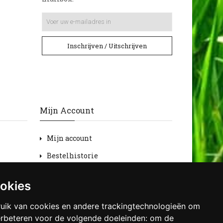
Inschrijven / Uitschrijven
Mijn Account
Mijn account
Bestelhistorie
Retourneren
ookies
Verlanglijst
uik van cookies en andere trackingtechnologieën om
Nieuwsbrief
erbeteren voor de volgende doeleinden:
om de