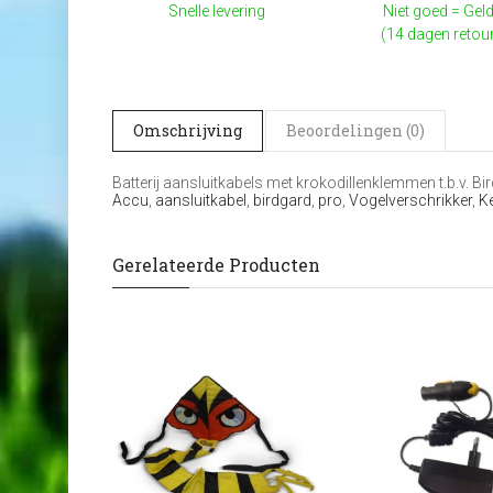
Snelle levering
Niet goed = Geld
(14 dagen retou
Omschrijving
Beoordelingen (0)
Batterij aansluitkabels met krokodillenklemmen t.b.v. Bi
Accu
,
aansluitkabel
,
birdgard
,
pro
,
Vogelverschrikker
,
K
Gerelateerde Producten