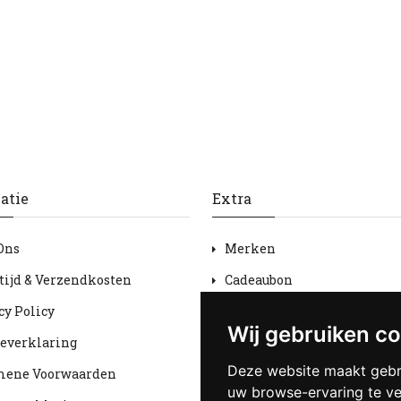
atie
Extra
Ons
Merken
tijd & Verzendkosten
Cadeaubon
cy Policy
Aanbiedingen
Wij gebruiken c
everklaring
Sitemap
Deze website maakt gebr
mene Voorwaarden
uw browse-ervaring te v