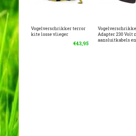
Vogelverschrikker terror
Vogelverschrikk
kite losse vlieger
Adapter 230 Volt
aansluitkabels e
€43,95