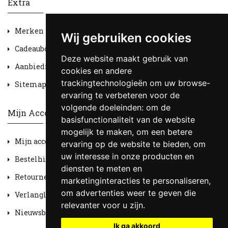
Extra
Merken
Wij gebruiken cookies
Cadeaubon
Deze website maakt gebruik van
Aanbiedingen
cookies en andere
trackingtechnologieën om uw browse-
Sitemap
ervaring te verbeteren voor de
volgende doeleinden:
om de
Mijn Account
basisfunctionaliteit van de website
mogelijk te maken
,
om een betere
Mijn account
ervaring op de website te bieden
,
om
uw interesse in onze producten en
Bestelhistorie
diensten te meten en
Retourneren
marketinginteracties te personaliseren
,
om advertenties weer te geven die
Verlanglijst
relevanter voor u zijn
.
Nieuwsbrief
Ik ga akkoord