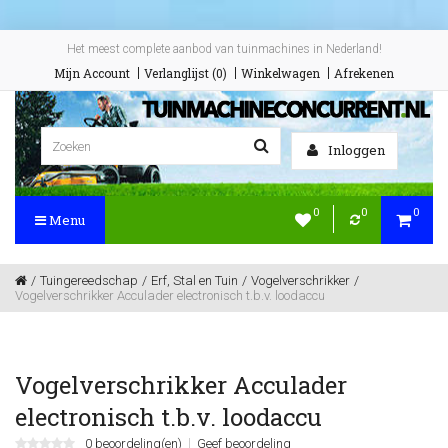
Het meest complete aanbod van tuinmachines in Nederland!
Mijn Account
Verlanglijst (0)
Winkelwagen
Afrekenen
Inloggen
0
0
0
Menu
Tuingereedschap
Erf, Stal en Tuin
Vogelverschrikker
Vogelverschrikker Acculader electronisch t.b.v. loodaccu
Vogelverschrikker Acculader
electronisch t.b.v. loodaccu
0 beoordeling(en)
Geef beoordeling