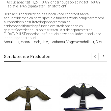
Accucapaciteit : 1,2-110 Ah, onderhoudsoplading tot 160 Ah
Isolatie : IP65 (spatwater– en stofdicht)
Deze acculader biedt oplossingen voor eengroot aantal
accuproblemen en heeft speciale functies zoals eengepatenteerd
automatisch desulfateringsprogramma en
eenherconditioneringsfunctie om sterk ontladen en
gestratificeerdeaccu’s op te frissen. Met de gepatenteerde
FLOAT/PULSEonderhoudsfunctieis deze acculader ideaal voor
langdurigonderhoud.
Acculader
,
electronisch
,
t.b.v.
,
loodaccu
,
Vogelverschrikker
,
Ctek
Gerelateerde Producten