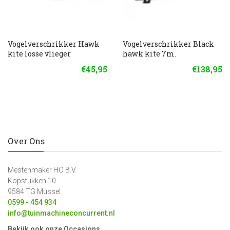
Vogelverschrikker Hawk
Vogelverschrikker Black
kite losse vlieger
hawk kite 7m.
€45,95
€138,95
Over Ons
Mestenmaker HO B.V.
Kopstukken 10
9584 TG Mussel
0599 - 454 934
info@tuinmachineconcurrent.nl
Bekijk ook onze Occasions