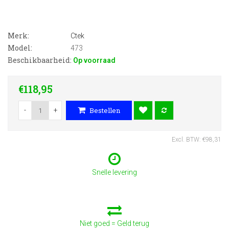
Merk:
Ctek
Model:
473
Beschikbaarheid:
Op voorraad
€118,95
-
+
Bestellen
Excl. BTW: €98,31
Snelle levering
Niet goed = Geld terug