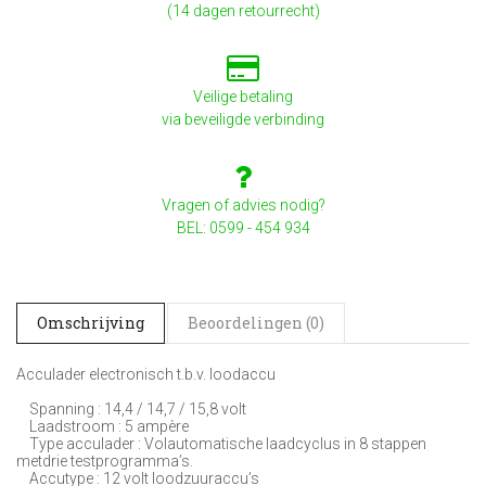
(14 dagen retourrecht)
Veilige betaling
via beveiligde verbinding
Vragen of advies nodig?
BEL: 0599 - 454 934
Omschrijving
Beoordelingen (0)
Acculader electronisch t.b.v. loodaccu
Spanning : 14,4 / 14,7 / 15,8 volt
Laadstroom : 5 ampère
Type acculader : Volautomatische laadcyclus in 8 stappen
metdrie testprogramma’s.
Accutype : 12 volt loodzuuraccu’s