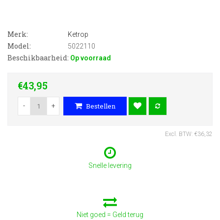
Merk:
Ketrop
Model:
5022110
Beschikbaarheid:
Op voorraad
€43,95
-
+
Bestellen
Excl. BTW: €36,32
Snelle levering
Niet goed = Geld terug