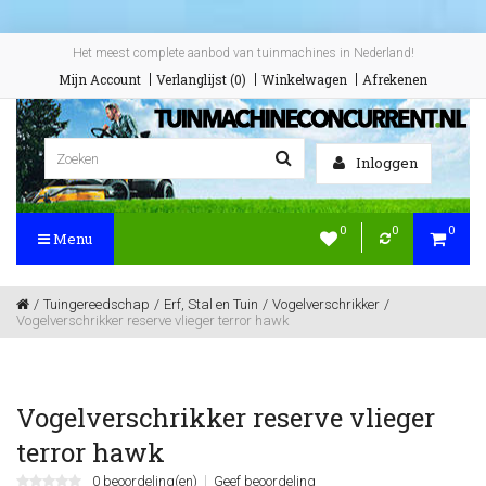
Het meest complete aanbod van tuinmachines in Nederland!
Mijn Account
Verlanglijst (0)
Winkelwagen
Afrekenen
Inloggen
0
0
0
Menu
Tuingereedschap
Erf, Stal en Tuin
Vogelverschrikker
Vogelverschrikker reserve vlieger terror hawk
Vogelverschrikker reserve vlieger
terror hawk
0 beoordeling(en)
Geef beoordeling