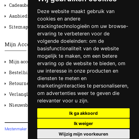
Cadeaubon
Deze website maakt gebruik van
Aanbiedingen
cookies en andere
trackingtechnologieën om uw browse-
Sitemap
ervaring te verbeteren voor de
volgende doeleinden:
om de
Mijn Account
basisfunctionaliteit van de website
mogelijk te maken
,
om een betere
Mijn account
ervaring op de website te bieden
,
om
uw interesse in onze producten en
Bestelhistorie
diensten te meten en
Retourneren
marketinginteracties te personaliseren
,
om advertenties weer te geven die
Verlanglijst
relevanter voor u zijn
.
Nieuwsbrief
Ik ga akkoord
Ik weiger
Mestenmaker HOBV
© 2026
Wijzig mijn voorkeuren