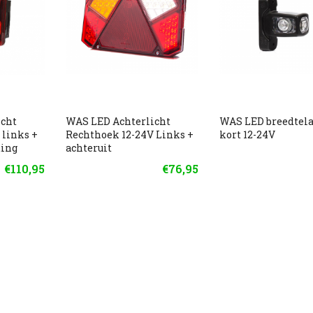
icht
WAS LED Achterlicht
WAS LED breedte
 links +
Rechthoek 12-24V Links +
kort 12-24V
ting
achteruit
€110,95
€76,95