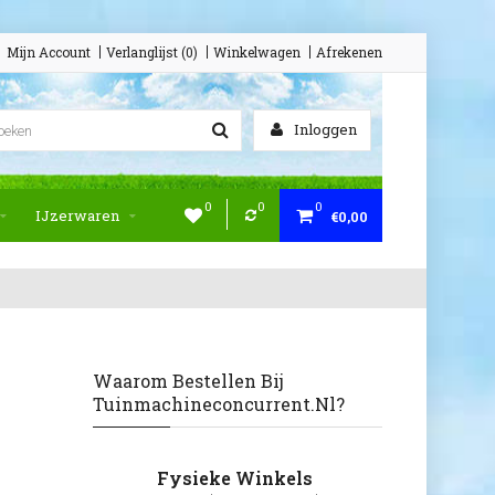
Mijn Account
Verlanglijst (0)
Winkelwagen
Afrekenen
Inloggen
0
0
0
IJzerwaren
€0,00
Waarom Bestellen Bij
Tuinmachineconcurrent.nl?
Fysieke Winkels