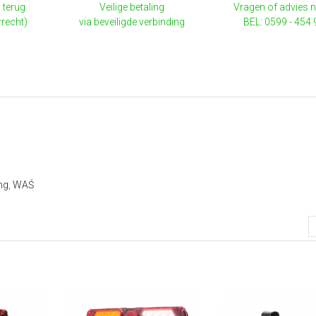
 terug
Veilige betaling
Vragen of advies 
rrecht)
via beveiligde verbinding
BEL: 0599 - 454
ing
,
WAŚ