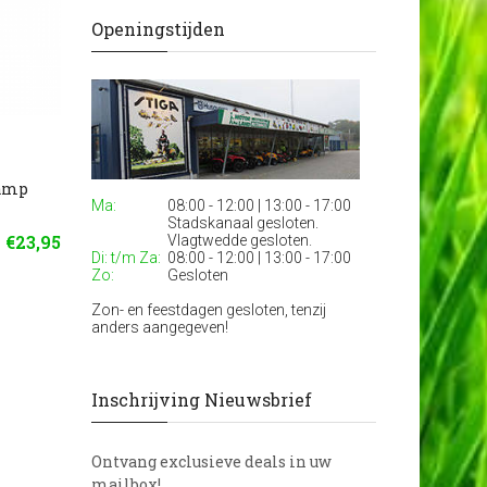
Openingstijden
lamp
WAS LED Achterlicht 5
KSG LED Zij/Topla
Ma:
08:00 - 12:00 | 13:00 - 17:00
functies 12/24v 2 mtr
Oranje 12/24Watt 3 
Stadskanaal gesloten.
kabel
€23,95
Vlagtwedde gesloten.
Di: t/m Za:
08:00 - 12:00 | 13:00 - 17:00
€92,95
Zo:
Gesloten
Zon- en feestdagen gesloten, tenzij
anders aangegeven!
Inschrijving Nieuwsbrief
Ontvang exclusieve deals in uw
mailbox!