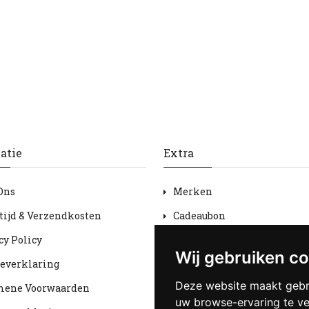
atie
Extra
Ons
Merken
tijd & Verzendkosten
Cadeaubon
cy Policy
Aanbiedingen
Wij gebruiken c
everklaring
Sitemap
Deze website maakt gebr
mene Voorwaarden
uw browse-ervaring te v