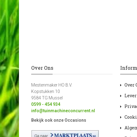
Over Ons
Inform
Over 
Mestenmaker HO B.V.
Kopstukken 10
Lever
9584 TG Mussel
0599 - 454 934
Priva
info@tuinmachineconcurrent.nl
Cooki
Bekijk ook onze Occasions
Alge