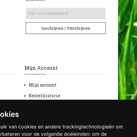
Inschrijven / Uitschrijven
Mijn Account
Mijn account
Bestelhistorie
Retourneren
ookies
Verlanglijst
uik van cookies en andere trackingtechnologieën om
Nieuwsbrief
erbeteren voor de volgende doeleinden:
om de