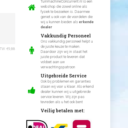
TuinmachineConcurrent.nl is een
webshop die zowel online als
fysiek te bezoeken is. Daarmee
geniet u ook van de voordelen die
wij u kunnen bieden als
erkende
dealer
Vakkundig Personeel
Ons vakkundig personeel helpt u
de juiste keuze te maken.
BTW: €9,88
Daardoor zijn wij in staat het
juiste product te leveren dat
voldoet aan uw
verwachtingspatroon
Uitgebreide Service
Ook bij problemen en garanties
staan wij voor u klaar. Als erkend
dealer kunnen wij u uitgebreide
service leveren. Wij zijn pas
tevreden als u het ook bent
Veilig betalen met: