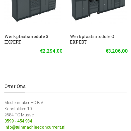
Werkplaatsmodule 3
Werkplaatsmodule G
EXPERT
EXPERT
€2.294,00
€3.206,00
Over Ons
Mestenmaker HO B.V.
Kopstukken 10
9584 TG Mussel
0599 - 454 934
info@tuinmachineconcurrent.nl