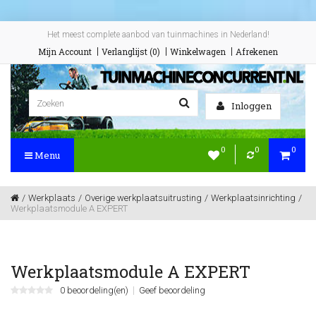
Het meest complete aanbod van tuinmachines in Nederland!
Mijn Account
Verlanglijst (0)
Winkelwagen
Afrekenen
Inloggen
0
0
0
Menu
Werkplaats
Overige werkplaatsuitrusting
Werkplaatsinrichting
Werkplaatsmodule A EXPERT
Werkplaatsmodule A EXPERT
0 beoordeling(en)
Geef beoordeling