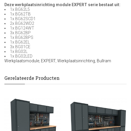
Deze werkplaatsinrichting module EXPERT serie bestaat uit:
1x BG62L5
1x BG62TB
1x BG62SCD1
2x BG62WD2
1x BG124WT
3x BG62BP
1x BG62BPS
1x BG62EL
3x BG01CE
1x BG02L
1x BG02LED
Werkplaatsmodule
,
EXPERT
,
Werkplaatsinrichting
,
Bullram
Gerelateerde Producten