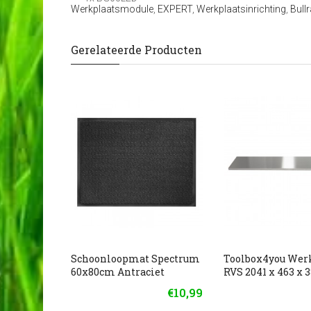
Werkplaatsmodule
,
EXPERT
,
Werkplaatsinrichting
,
Bull
Gerelateerde Producten
Schoonloopmat Spectrum
Toolbox4you Wer
60x80cm Antraciet
RVS 2041 x 463 x
€10,99