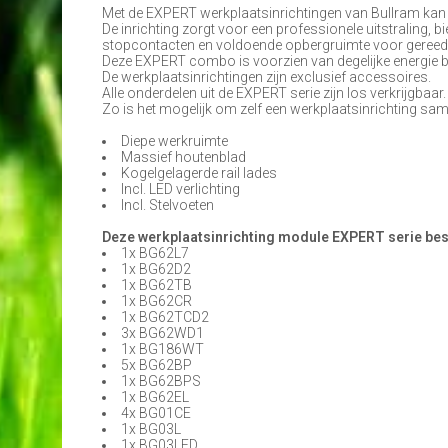
Met de EXPERT werkplaatsinrichtingen van Bullram ka
De inrichting zorgt voor een professionele uitstraling, 
stopcontacten en voldoende opbergruimte voor geree
Deze EXPERT combo is voorzien van degelijke energie be
De werkplaatsinrichtingen zijn exclusief accessoires.
Alle onderdelen uit de EXPERT serie zijn los verkrijgbaar.
Zo is het mogelijk om zelf een werkplaatsinrichting sam
Diepe werkruimte
Massief houtenblad
Kogelgelagerde rail lades
Incl. LED verlichting
Incl. Stelvoeten
Deze werkplaatsinrichting module EXPERT serie best
1x BG62L7
1x BG62D2
1x BG62TB
1x BG62CR
1x BG62TCD2
3x BG62WD1
1x BG186WT
5x BG62BP
1x BG62BPS
1x BG62EL
4x BG01CE
1x BG03L
1x BG03LED