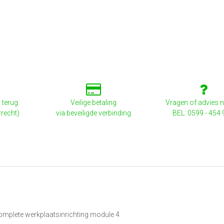
 terug
Veilige betaling
Vragen of advies 
rrecht)
via beveiligde verbinding
BEL: 0599 - 454
complete werkplaatsinrichting module 4