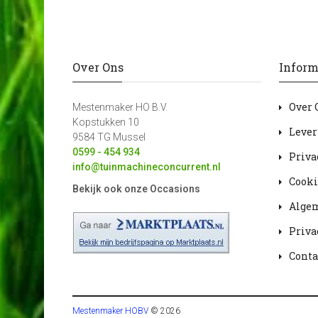
Over Ons
Inform
Over 
Mestenmaker HO B.V.
Kopstukken 10
Lever
9584 TG Mussel
0599 - 454 934
Priva
info@tuinmachineconcurrent.nl
Cooki
Bekijk ook onze Occasions
Alge
Priva
Conta
Mestenmaker HOBV
© 2026