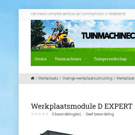
Het meest complete aanbod van tuinmachines in Nederland!
Home
Tuinmachines
Tuingereedschap
Werkplaats
Overige werkplaatsuitrusting
Werkplaats
Werkplaatsmodule D EXPERT
0 beoordeling(en)
Geef beoordeling