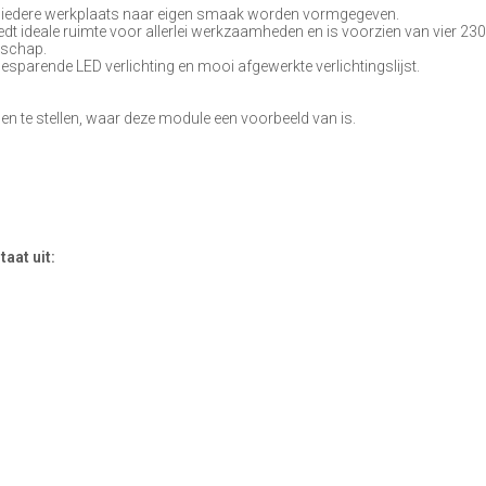
n iedere werkplaats naar eigen smaak worden vormgegeven.
biedt ideale ruimte voor allerlei werkzaamheden en is voorzien van vier 23
dschap.
sparende LED verlichting en mooi afgewerkte verlichtingslijst.
en te stellen, waar deze module een voorbeeld van is.
aat uit: