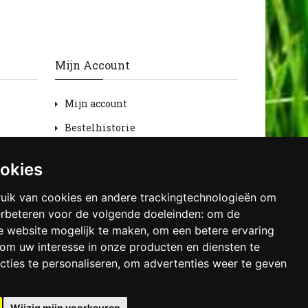
Mijn Account
Mijn account
Bestelhistorie
Retourneren
ookies
Verlanglijst
uik van cookies en andere trackingtechnologieën om
Nieuwsbrief
erbeteren voor de volgende doeleinden:
om de
de website mogelijk te maken
,
om een betere ervaring
om uw interesse in onze producten en diensten te
cties te personaliseren
,
om advertenties weer te geven
Wijzig mijn voorkeuren