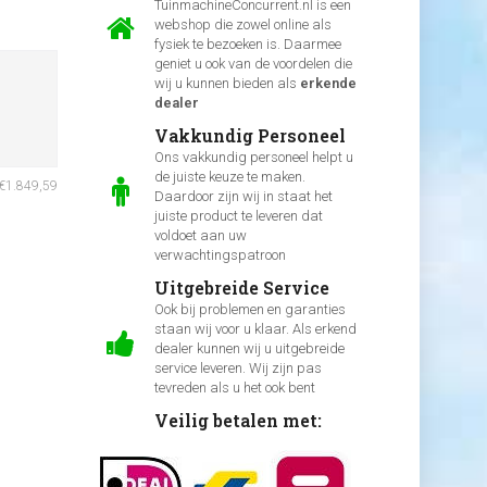
TuinmachineConcurrent.nl is een
webshop die zowel online als
fysiek te bezoeken is. Daarmee
geniet u ook van de voordelen die
wij u kunnen bieden als
erkende
dealer
Vakkundig Personeel
Ons vakkundig personeel helpt u
de juiste keuze te maken.
 €1.849,59
Daardoor zijn wij in staat het
juiste product te leveren dat
voldoet aan uw
verwachtingspatroon
Uitgebreide Service
Ook bij problemen en garanties
staan wij voor u klaar. Als erkend
dealer kunnen wij u uitgebreide
service leveren. Wij zijn pas
tevreden als u het ook bent
Veilig betalen met: