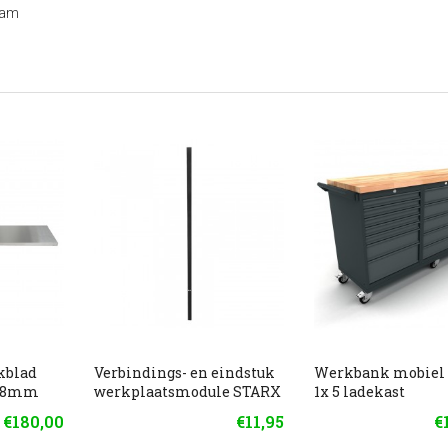
ram
kblad
Verbindings- en eindstuk
Werkbank mobiel 
 38mm
werkplaatsmodule STARX
1x 5 ladekast
€180,00
€11,95
€