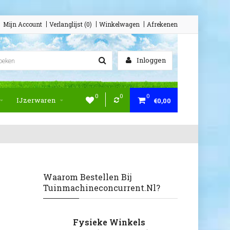
Mijn Account
Verlanglijst (0)
Winkelwagen
Afrekenen
Inloggen
0
0
0
IJzerwaren
€0,00
Waarom Bestellen Bij
Tuinmachineconcurrent.nl?
Fysieke Winkels