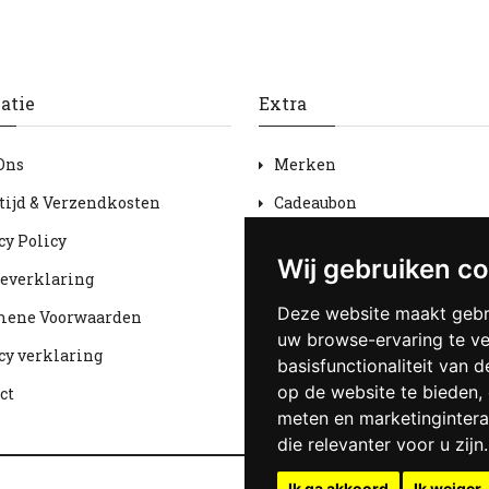
atie
Extra
Ons
Merken
tijd & Verzendkosten
Cadeaubon
cy Policy
Aanbiedingen
Wij gebruiken c
everklaring
Sitemap
Deze website maakt gebr
mene Voorwaarden
uw browse-ervaring te v
cy verklaring
basisfunctionaliteit van 
op de website te bieden
,
ct
meten en marketingintera
die relevanter voor u zijn
.
Ik ga akkoord
Ik weiger