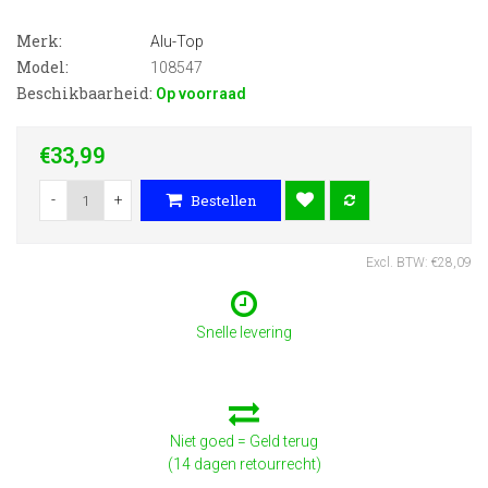
Merk:
Alu-Top
Model:
108547
Beschikbaarheid:
Op voorraad
€33,99
-
+
Bestellen
Excl. BTW: €28,09
Snelle levering
Niet goed = Geld terug
(14 dagen retourrecht)