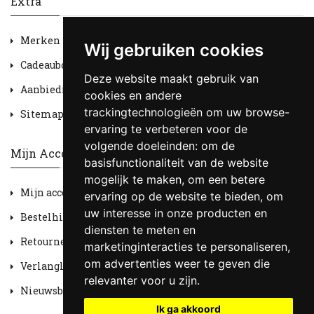
Extra
Merken
Wij gebruiken cookies
Cadeaubon
Deze website maakt gebruik van
Aanbiedingen
cookies en andere
trackingtechnologieën om uw browse-
Sitemap
ervaring te verbeteren voor de
volgende doeleinden:
om de
Mijn Account
basisfunctionaliteit van de website
mogelijk te maken
,
om een betere
Mijn account
ervaring op de website te bieden
,
om
uw interesse in onze producten en
Bestelhistorie
diensten te meten en
Retourneren
marketinginteracties te personaliseren
,
om advertenties weer te geven die
Verlanglijst
relevanter voor u zijn
.
Nieuwsbrief
Ik ga akkoord