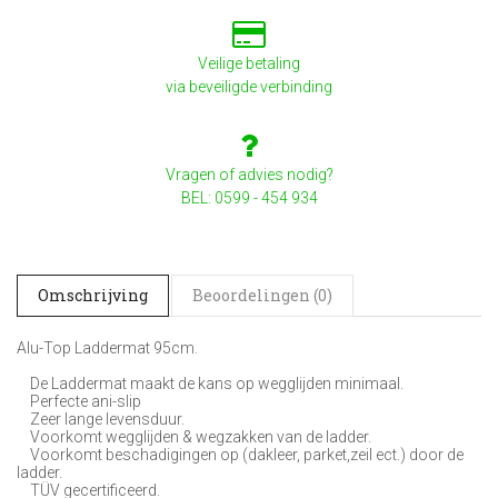
Veilige betaling
via beveiligde verbinding
Vragen of advies nodig?
BEL: 0599 - 454 934
Omschrijving
Beoordelingen (0)
Alu-Top Laddermat 95cm.
De Laddermat maakt de kans op wegglijden minimaal.
Perfecte ani-slip
Zeer lange levensduur.
Voorkomt wegglijden & wegzakken van de ladder.
Voorkomt beschadigingen op (dakleer, parket,zeil ect.) door de
ladder.
TÜV gecertificeerd.