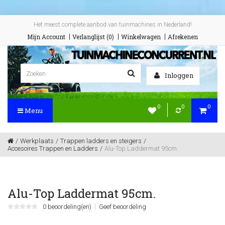
Het meest complete aanbod van tuinmachines in Nederland!
Mijn Account
Verlanglijst (0)
Winkelwagen
Afrekenen
Inloggen
0
0
0
Menu
Werkplaats
Trappen ladders en steigers
Accesoires Trappen en Ladders
Alu-Top Laddermat 95cm.
Alu-Top Laddermat 95cm.
0 beoordeling(en)
Geef beoordeling