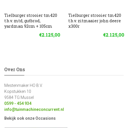
Tielburger strooier tm420
Tielburger strooier tm420
t.b.v. mtd, gutbrod,
t.b.v. zitmaaier john deere
yardman 92cm + 105cm
x300r
€2.125,00
€2.125,00
Over Ons
Mestenmaker HO B.V.
Kopstukken 10
9584 TG Mussel
0599 - 454 934
info@tuinmachineconcurrent.nl
Bekijk ook onze Occasions