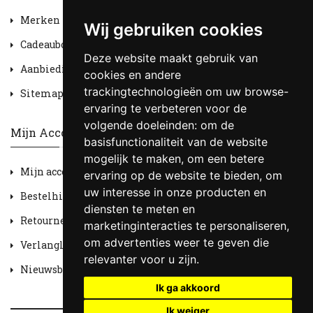
Merken
Wij gebruiken cookies
Cadeaubon
Deze website maakt gebruik van
Aanbiedingen
cookies en andere
trackingtechnologieën om uw browse-
Sitemap
ervaring te verbeteren voor de
volgende doeleinden:
om de
Mijn Account
basisfunctionaliteit van de website
mogelijk te maken
,
om een betere
Mijn account
ervaring op de website te bieden
,
om
uw interesse in onze producten en
Bestelhistorie
diensten te meten en
Retourneren
marketinginteracties te personaliseren
,
om advertenties weer te geven die
Verlanglijst
relevanter voor u zijn
.
Nieuwsbrief
Ik ga akkoord
Ik weiger