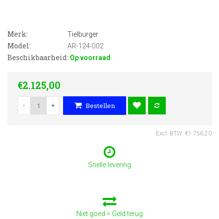
Merk:
Tielburger
Model:
AR-124-002
Beschikbaarheid:
Op voorraad
€2.125,00
-
+
Bestellen
Excl. BTW: €1.756,20
Snelle levering
Niet goed = Geld terug