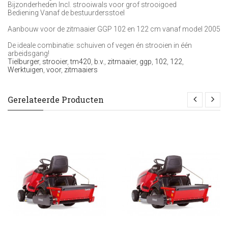
Bijzonderheden Incl. strooiwals voor grof strooigoed
Bediening Vanaf de bestuurdersstoel
Aanbouw voor de zitmaaier GGP 102 en 122 cm vanaf model 2005
De ideale combinatie: schuiven of vegen én strooien in één
arbeidsgang!
Tielburger
,
strooier
,
tm420
,
b.v.
,
zitmaaier
,
ggp
,
102
,
122
,
Werktuigen
,
voor
,
zitmaaiers
Gerelateerde Producten