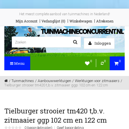
Het meest complete aanbod van tuinmachines in Nederland!
Mijn Account
Verlanglijst (0)
Winkelwagen
Afrekenen
Inloggen
0
0
0
Menu
Tuinmachines
Aanbouwwerktuigen
Werktuigen voor zitmaaiers
Tielburger strooier tm420 t,b.v. zitmaaier ggp 102 cm en 122 cm
Tielburger strooier tm420 t,b.v.
zitmaaier ggp 102 cm en 122 cm
0 beoordeling(en)
Geef beoordeling