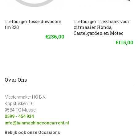
Tielburger losse duwboom
Tielbürger Trekhaak voor
tm320
zitmaaier Honda,
Castelgarden en Motec
€236,00
€115,00
Over Ons
Mestenmaker HO B.V.
Kopstukken 10
9584 TG Mussel
0599 - 454 934
info@tuinmachineconcurrent.nl
Bekijk ook onze Occasions