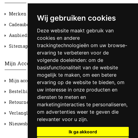
Merken
Wij gebruiken cookies
Cadeaubon
Deze website maakt gebruik van
Aanbiedingen
cookies en andere
trackingtechnologieën om uw browse-
Sitemap
ervaring te verbeteren voor de
volgende doeleinden:
om de
Mijn Account
basisfunctionaliteit van de website
mogelijk te maken
,
om een betere
Mijn account
ervaring op de website te bieden
,
om
uw interesse in onze producten en
Bestelhistorie
diensten te meten en
Retourneren
marketinginteracties te personaliseren
,
om advertenties weer te geven die
Verlanglijst
relevanter voor u zijn
.
Nieuwsbrief
Ik ga akkoord