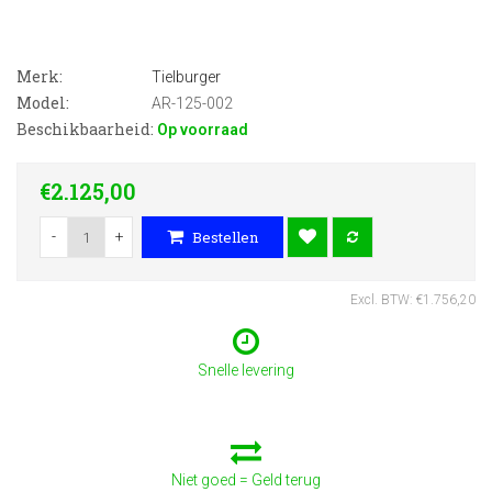
Merk:
Tielburger
Model:
AR-125-002
Beschikbaarheid:
Op voorraad
€2.125,00
-
+
Bestellen
Excl. BTW: €1.756,20
Snelle levering
Niet goed = Geld terug