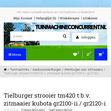
Het meest complete aanbod van tuinmachines in Nederland!
Mijn Account
Verlanglijst (0)
Winkelwagen
Afrekenen
Inloggen
0
0
0
Menu
Tuinmachines
Aanbouwwerktuigen
Werktuigen voor zitmaaiers
Tielburger strooier tm420 t.b.v. zitmaaier kubota gr2100-ii / gr2120-i
Tielburger strooier tm420 t.b.v.
zitmaaier kubota gr2100-ii / gr2120-i
0 beoordeling(en)
Geef beoordeling