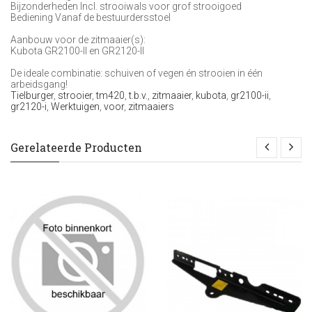
Bijzonderheden Incl. strooiwals voor grof strooigoed
Bediening Vanaf de bestuurdersstoel
Aanbouw voor de zitmaaier(s):
Kubota GR2100-II en GR2120-II
De ideale combinatie: schuiven of vegen én strooien in één
arbeidsgang!
Tielburger
,
strooier
,
tm420
,
t.b.v.
,
zitmaaier
,
kubota
,
gr2100-ii
,
gr2120-i
,
Werktuigen
,
voor
,
zitmaaiers
Gerelateerde Producten